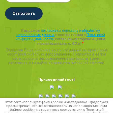
Отправить
Я выражаю
согласие на передачу и обработку
персональных данных
в соответствии с
Политикой
конфиденциальности
(согласно категориям и целям,
*
поименованным в п. 4.2.6)
Обращаем Ваше внимание на то, что данный интернет-сайт
носит исключительно информационный характер и ни при
каких условиях информационные материалы и цены,
размещенные на сайте, не являются публичной офертой.
Присоединяйтесь!
Этот сайт использует файлы cookie и метаданные. Продолжая
просматривать его, вы соглашаетесь на использование нами
файлов cookie и метаданных в соответствии с
Политикой