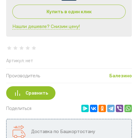
СТАЛЬ-МАСТЕР
Купить в один клик
BLACK STOVE/БЛЭК СТОВ
Нашли дешевле? Снизим цену!
Артикул:
нет
Производитель
Балезино
Сравнить
Поделиться
Доставка по Башкортостану